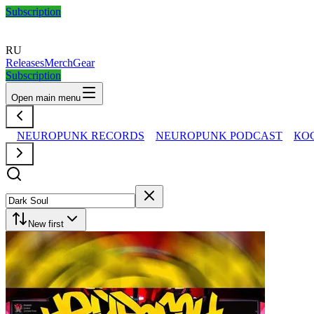
Subscription
RU
Releases
Merch
Gear
Subscription
Open main menu
NEUROPUNK RECORDS
NEUROPUNK PODCAST
КО
New first