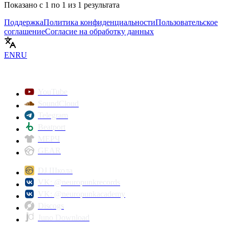
Показано с
1
по
1
из
1
результата
Поддержка
Политика конфиденциальности
Пользовательское
соглашение
Согласие на обработку данных
EN
RU
YouTube
SoundCloud
Telegram
Beatport
МЕРЧ
GEAR
DJ Школа
VK: @neuropunkrecords
VK: @neuropunkacademy
Discogs
Juno Download