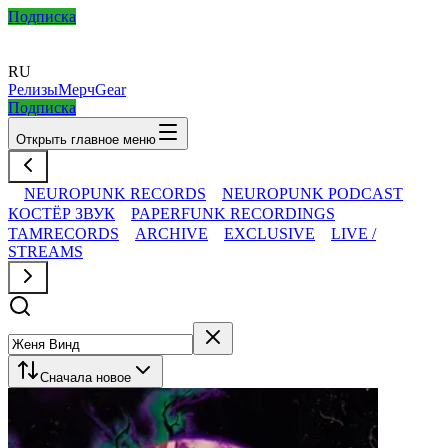
Подписка
RU
Релизы
Мерч
Gear
Подписка
Открыть главное меню
NEUROPUNK RECORDS
NEUROPUNK PODCAST
КОСТЁР ЗВУК
PAPERFUNK RECORDINGS
TAMRECORDS
ARCHIVE
EXCLUSIVE
LIVE /
STREAMS
Сначала новое