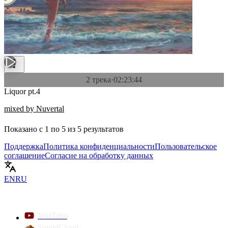
2 трека
·
02:23:44
Liquor pt.4
mixed by Nuvertal
Показано с
1
по
5
из
5
результатов
Поддержка
Политика конфиденциальности
Пользовательское
соглашение
Согласие на обработку данных
EN
RU
YouTube
SoundCloud