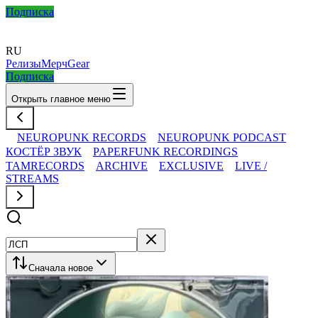
Подписка
RU
Релизы
Мерч
Gear
Подписка
Открыть главное меню
NEUROPUNK RECORDS
NEUROPUNK PODCAST
КОСТЁР ЗВУК
PAPERFUNK RECORDINGS
TAMRECORDS
ARCHIVE
EXCLUSIVE
LIVE /
STREAMS
Сначала новое