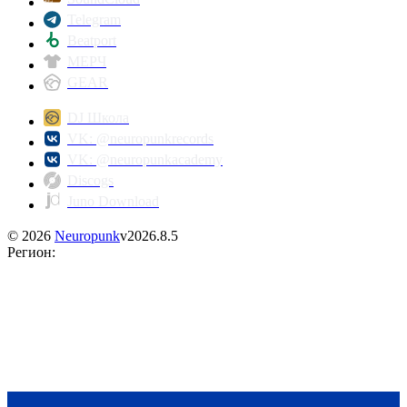
Telegram
Beatport
МЕРЧ
GEAR
DJ Школа
VK: @neuropunkrecords
VK: @neuropunkacademy
Discogs
Juno Download
©
2026
Neuropunk
v
2026.8.5
Регион
: