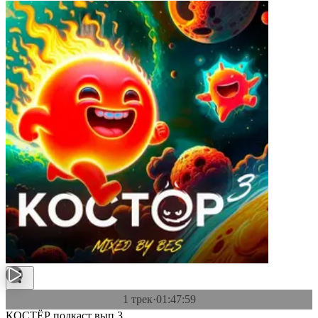
1 трек
·
01:47:59
КОСТЁР подкаст вып.3