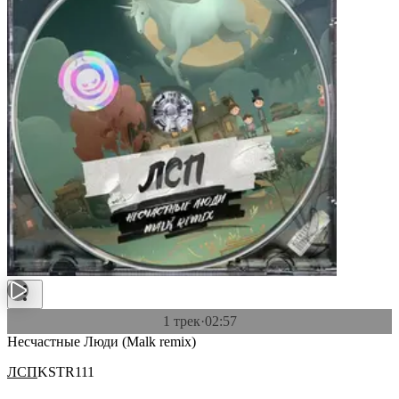
1 трек
·
02:57
Несчастные Люди (Malk remix)
ЛСП
KSTR111