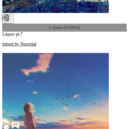
2 трека
·
03:09:42
Liquor pt.7
mixed by Nuvertal