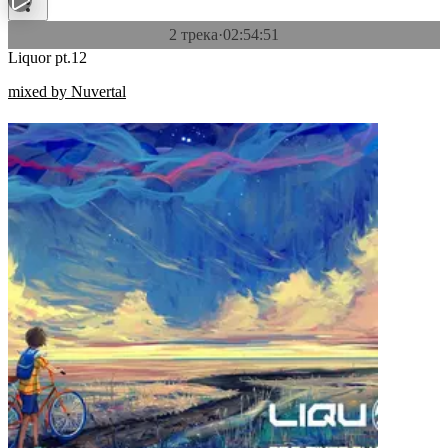
2 трека
·
02:54:51
Liquor pt.12
mixed by Nuvertal