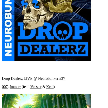
Drop Dealerz LIVE @ Neurobunker #37
007
,
Immerr
(
feat.
Vecster
&
Ксю
)