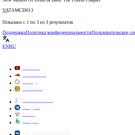
VA
TAMCD013
Показано с
1
по
3
из
3
результатов
Поддержка
Политика конфиденциальности
Пользовательское с
EN
RU
YouTube
SoundCloud
Discogs
DJ Школа
Juno Download
Telegram
МЕРЧ
Beatport
VK: @neuropunkrecords