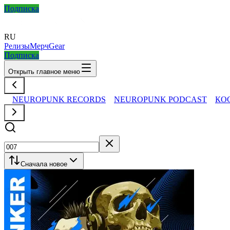
Подписка
RU
Релизы
Мерч
Gear
Подписка
Открыть главное меню
NEUROPUNK RECORDS
NEUROPUNK PODCAST
КО
Сначала новое