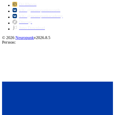
DJ Школа
VK: @neuropunkrecords
VK: @neuropunkacademy
Discogs
Juno Download
©
2026
Neuropunk
v
2026.8.5
Регион
: