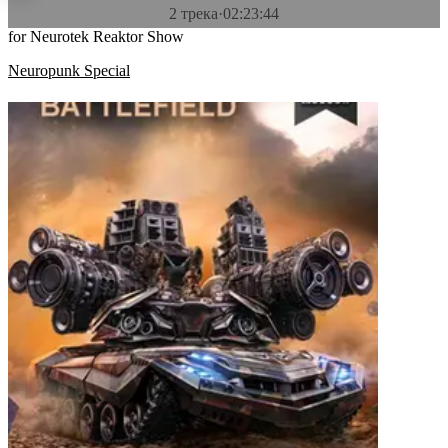
2 трека
·
02:23:44
for Neurotek Reaktor Show
Neuropunk Special