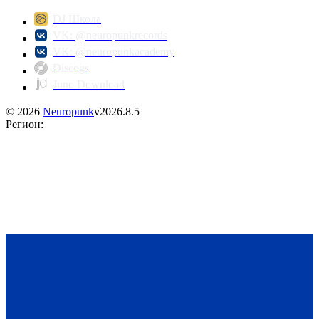
DJ Школа
VK: @neuropunkrecords
VK: @neuropunkacademy
Discogs
Juno Download
©
2026
Neuropunk
v
2026.8.5
Регион
: