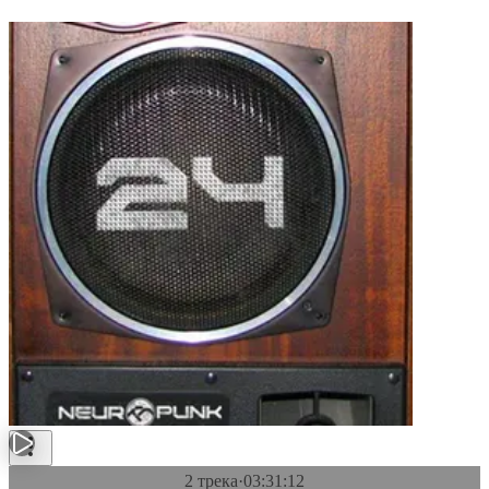
2 трека
·
03:31:12