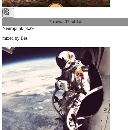
2 трека
·
02:54:14
Neuropunk pt.29
mixed by Bes