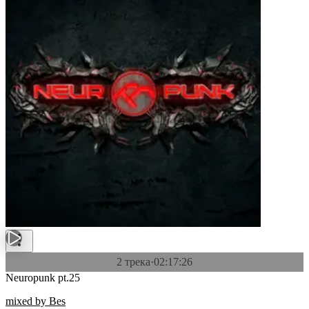
2 трека
·
02:17:26
Neuropunk pt.25
mixed by Bes