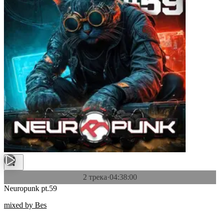
2 трека
·
04:38:00
Neuropunk pt.59
mixed by Bes