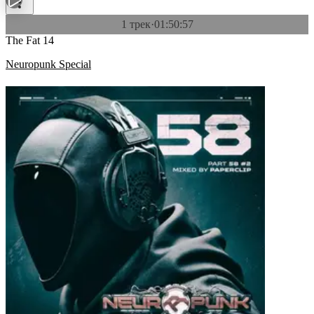
1 трек
·
01:50:57
The Fat 14
Neuropunk Special