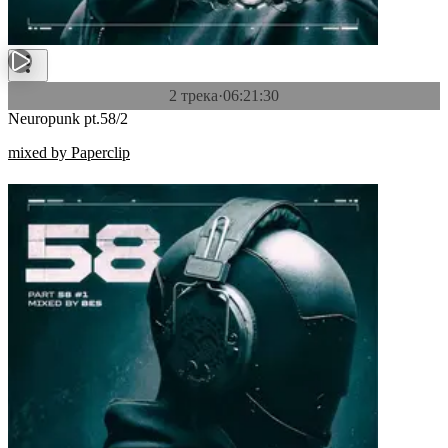
2 трека
·
06:21:30
Neuropunk pt.58/2
mixed by Paperclip