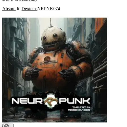
Absurd
ft.
Dextems
NRPNK074