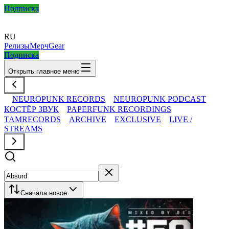
Подписка
RU
Релизы
Мерч
Gear
Подписка
Открыть главное меню
NEUROPUNK RECORDS
NEUROPUNK PODCAST
КОСТЁР ЗВУК
PAPERFUNK RECORDINGS
TAMRECORDS
ARCHIVE
EXCLUSIVE
LIVE /
STREAMS
Сначала новое