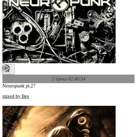
2 трека
·
02:40:34
Neuropunk pt.27
mixed by Bes