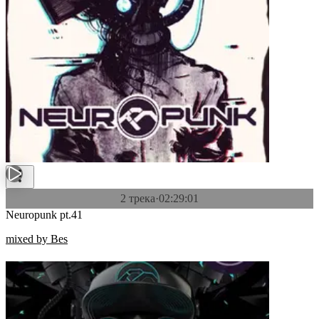
2 трека
·
02:29:01
Neuropunk pt.41
mixed by Bes