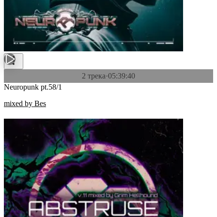
2 трека
·
05:39:40
Neuropunk pt.58/1
mixed by Bes