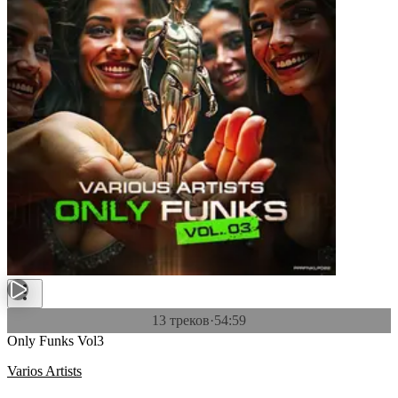
13 треков
·
54:59
Only Funks Vol3
Varios Artists