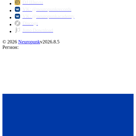
DJ Школа
VK: @neuropunkrecords
VK: @neuropunkacademy
Discogs
Juno Download
©
2026
Neuropunk
v
2026.8.5
Регион
: