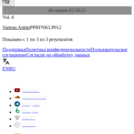
40 треков
·
02:50:21
Vol. 4
Various Artists
PPRFNKLP012
Показано с
1
по
3
из
3
результатов
Поддержка
Политика конфиденциальности
Пользовательское
соглашение
Согласие на обработку данных
EN
RU
YouTube
SoundCloud
Telegram
Beatport
МЕРЧ
GEAR