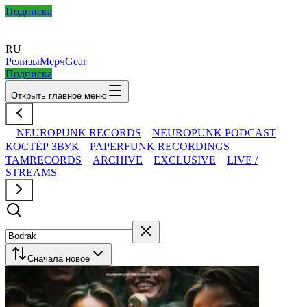
Подписка
RU
Релизы
Мерч
Gear
Подписка
Открыть главное меню
NEUROPUNK RECORDS
NEUROPUNK PODCAST
КОСТЁР ЗВУК
PAPERFUNK RECORDINGS
TAMRECORDS
ARCHIVE
EXCLUSIVE
LIVE /
STREAMS
Сначала новое