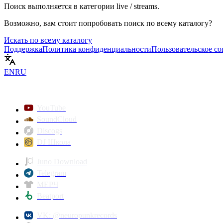
Поиск выполняется в категории
live / streams
.
Возможно, вам стоит попробовать поиск по всему каталогу?
Искать по всему каталогу
Поддержка
Политика конфиденциальности
Пользовательское с
EN
RU
YouTube
SoundCloud
Discogs
DJ Школа
Juno Download
Telegram
МЕРЧ
Beatport
VK: @neuropunkrecords