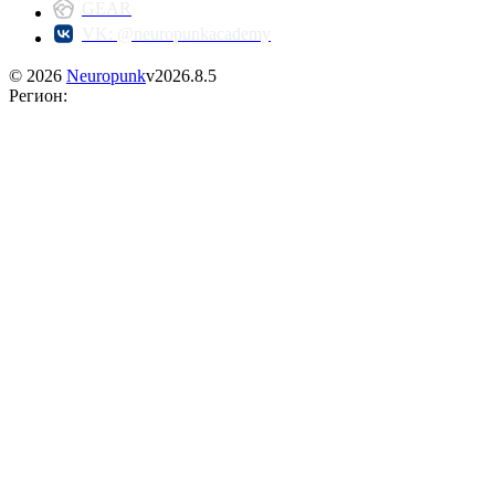
GEAR
VK: @neuropunkacademy
©
2026
Neuropunk
v
2026.8.5
Регион
: