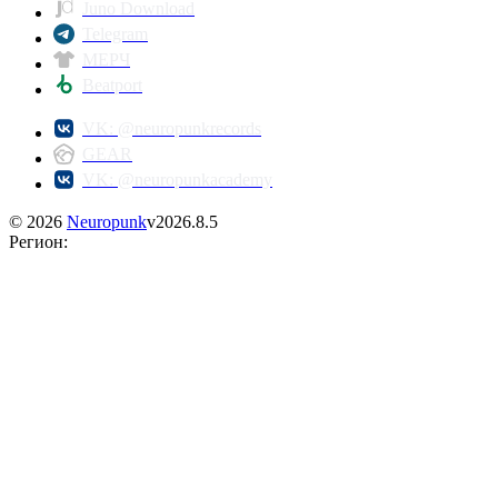
Juno Download
Telegram
МЕРЧ
Beatport
VK: @neuropunkrecords
GEAR
VK: @neuropunkacademy
©
2026
Neuropunk
v
2026.8.5
Регион
: