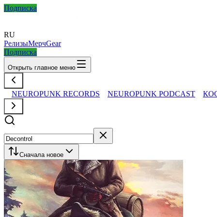
Подписка
RU
Релизы
Мерч
Gear
Подписка
Открыть главное меню
NEUROPUNK RECORDS
NEUROPUNK PODCAST
КО
Сначала новое