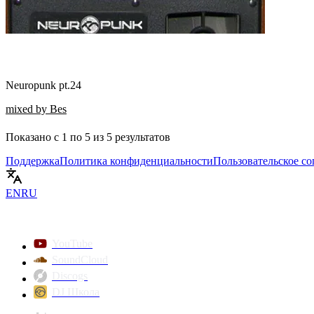
Neuropunk pt.24
mixed by Bes
Показано с
1
по
5
из
5
результатов
Поддержка
Политика конфиденциальности
Пользовательское с
EN
RU
YouTube
SoundCloud
Discogs
DJ Школа