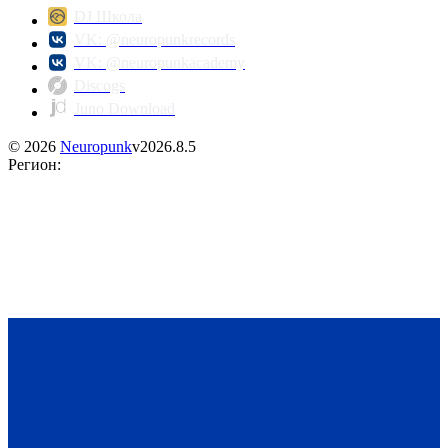
DJ Школа
VK: @neuropunkrecords
VK: @neuropunkacademy
Discogs
Juno Download
©
2026
Neuropunk
v
2026.8.5
Регион
: