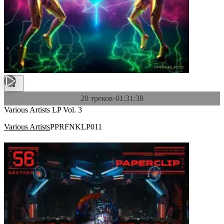
20 треков
·
01:31:38
Various Artists LP Vol. 3
Various Artists
PPRFNKLP011