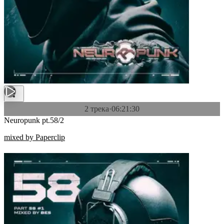
2 трека
·
06:21:30
Neuropunk pt.58/2
mixed by Paperclip