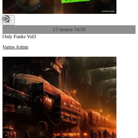
13 треков
·
54:59
Only Funks Vol3
Varios Artists