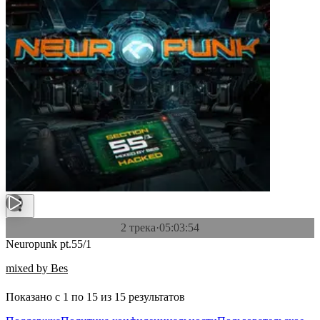
2 трека
·
05:03:54
Neuropunk pt.55/1
mixed by Bes
Показано с
1
по
15
из
15
результатов