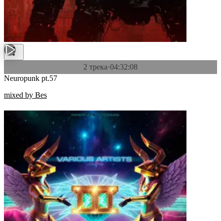
2 трека
·
04:32:08
Neuropunk pt.57
mixed by Bes