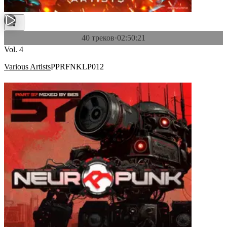
40 треков
·
02:50:21
Vol. 4
Various Artists
PPRFNKLP012