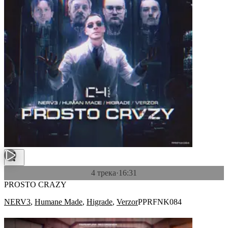
4 трека
·
16:31
PROSTO CRAZY
NERV3
,
Humane Made
,
Higrade
,
Verzor
PPRFNK084