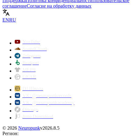
Поддержка
Политика конфиденциальности
Пользовательское
соглашение
Согласие на обработку данных
EN
RU
YouTube
SoundCloud
Telegram
Beatport
МЕРЧ
GEAR
DJ Школа
VK: @neuropunkrecords
VK: @neuropunkacademy
Discogs
Juno Download
©
2026
Neuropunk
v
2026.8.5
Регион
: