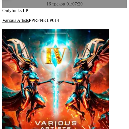
16 треков
·
01:07:20
Onlyfunks LP
Various Artists
PPRFNKLP014