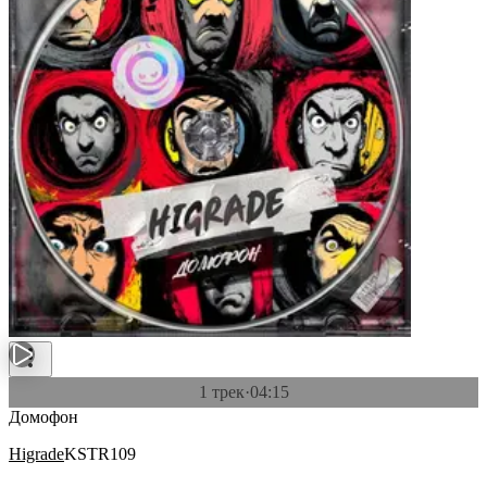
1 трек
·
04:15
Домофон
Higrade
KSTR109