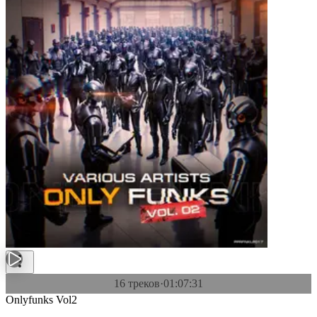
16 треков
·
01:07:31
Onlyfunks Vol2