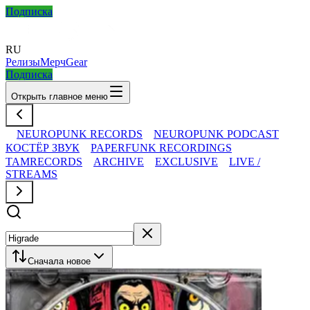
Подписка
RU
Релизы
Мерч
Gear
Подписка
Открыть главное меню
NEUROPUNK RECORDS
NEUROPUNK PODCAST
КОСТЁР ЗВУК
PAPERFUNK RECORDINGS
TAMRECORDS
ARCHIVE
EXCLUSIVE
LIVE /
STREAMS
Сначала новое