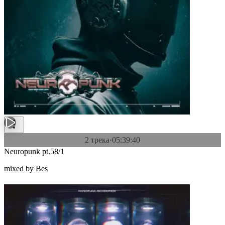
2 трека
·
05:39:40
Neuropunk pt.58/1
mixed by Bes