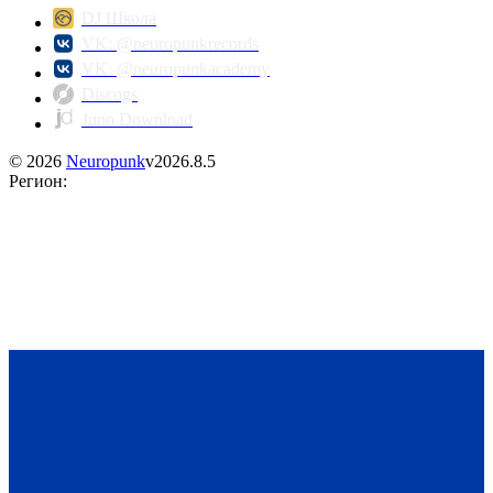
DJ Школа
VK: @neuropunkrecords
VK: @neuropunkacademy
Discogs
Juno Download
©
2026
Neuropunk
v
2026.8.5
Регион
: