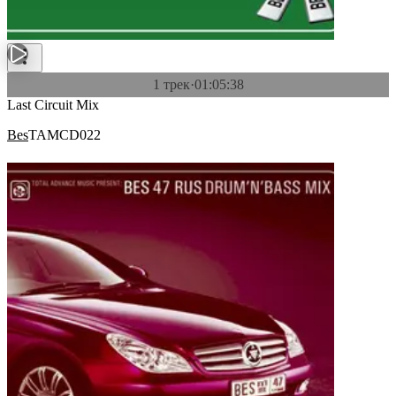
1 трек
·
01:05:38
Last Circuit Mix
Bes
TAMCD022