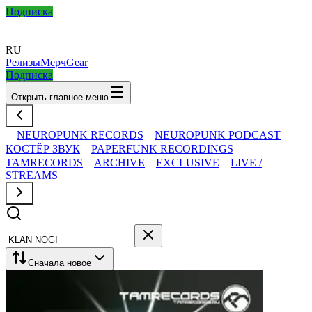
Подписка
RU
Релизы
Мерч
Gear
Подписка
Открыть главное меню
NEUROPUNK RECORDS
NEUROPUNK PODCAST
КОСТЁР ЗВУК
PAPERFUNK RECORDINGS
TAMRECORDS
ARCHIVE
EXCLUSIVE
LIVE /
STREAMS
Сначала новое