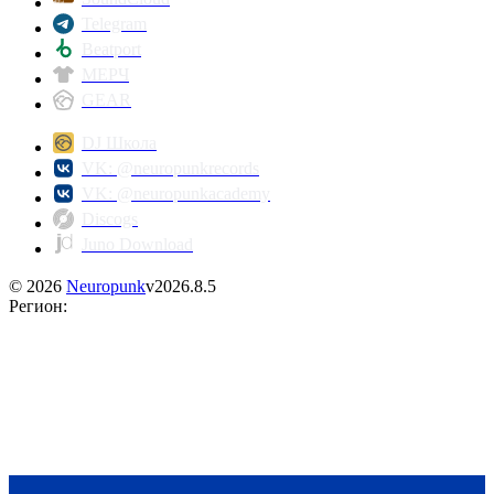
Telegram
Beatport
МЕРЧ
GEAR
DJ Школа
VK: @neuropunkrecords
VK: @neuropunkacademy
Discogs
Juno Download
©
2026
Neuropunk
v
2026.8.5
Регион
: