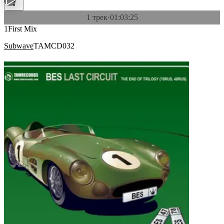
1 трек
·
01:03:25
1First Mix
Subwave
TAMCD032