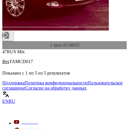
1 трек
·
01:08:03
47RUS Mix
Bes
TAMCD017
Показано с
1
по
5
из
5
результатов
Поддержка
Политика конфиденциальности
Пользовательское
соглашение
Согласие на обработку данных
EN
RU
YouTube
SoundCloud