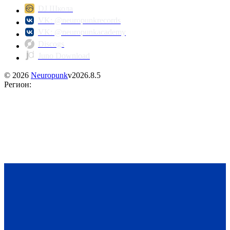
DJ Школа
VK: @neuropunkrecords
VK: @neuropunkacademy
Discogs
Juno Download
©
2026
Neuropunk
v
2026.8.5
Регион
: