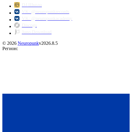
DJ Школа
VK: @neuropunkrecords
VK: @neuropunkacademy
Discogs
Juno Download
©
2026
Neuropunk
v
2026.8.5
Регион
: