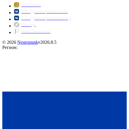
DJ Школа
VK: @neuropunkrecords
VK: @neuropunkacademy
Discogs
Juno Download
©
2026
Neuropunk
v
2026.8.5
Регион
: