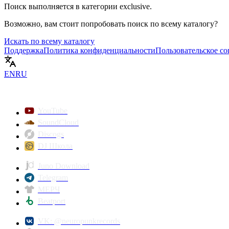
Поиск выполняется в категории
exclusive
.
Возможно, вам стоит попробовать поиск по всему каталогу?
Искать по всему каталогу
Поддержка
Политика конфиденциальности
Пользовательское с
EN
RU
YouTube
SoundCloud
Discogs
DJ Школа
Juno Download
Telegram
МЕРЧ
Beatport
VK: @neuropunkrecords