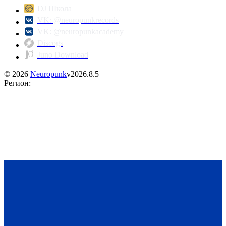
DJ Школа
VK: @neuropunkrecords
VK: @neuropunkacademy
Discogs
Juno Download
©
2026
Neuropunk
v
2026.8.5
Регион
: