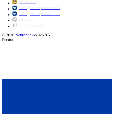
DJ Школа
VK: @neuropunkrecords
VK: @neuropunkacademy
Discogs
Juno Download
©
2026
Neuropunk
v
2026.8.5
Регион
: