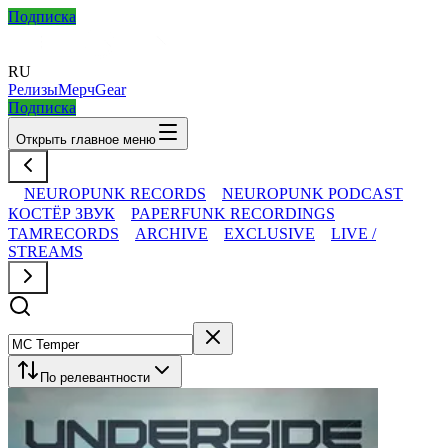
Подписка
RU
Релизы
Мерч
Gear
Подписка
Открыть главное меню
NEUROPUNK RECORDS
NEUROPUNK PODCAST
КОСТЁР ЗВУК
PAPERFUNK RECORDINGS
TAMRECORDS
ARCHIVE
EXCLUSIVE
LIVE /
STREAMS
По релевантности