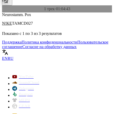
1 трек
·
01:04:43
Neurostamm. Pox
N!KE
TAMCD027
Показано с
1
по
3
из
3
результатов
Поддержка
Политика конфиденциальности
Пользовательское
соглашение
Согласие на обработку данных
EN
RU
YouTube
SoundCloud
Telegram
Beatport
МЕРЧ
GEAR