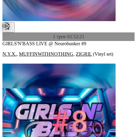
1 трек
·
01:52:21
GIRLS'N'BASS LIVE @ Neurobunker #9
N.Y.X.
,
MUFFINWITHNOTHING
,
ZIGRIL
(
Vinyl set
)