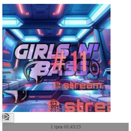
1 трек
·
01:43:23