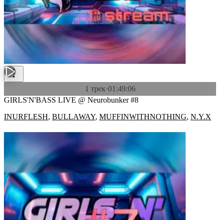
1 трек
·
01:49:06
GIRLS'N'BASS LIVE @ Neurobunker #8
INURFLESH
,
BULLAWAY
,
MUFFINWITHNOTHING
,
N.Y.X