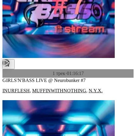
1 трек
·
01:16:17
GIRLS'N'BASS LIVE @ Neurobunker #7
INURFLESH
,
MUFFINWITHNOTHING
,
N.Y.X.