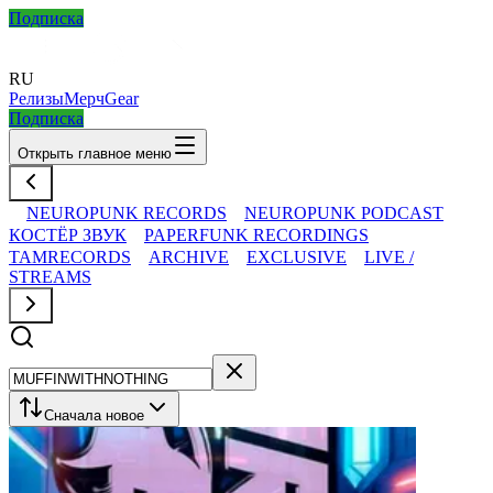
Подписка
RU
Релизы
Мерч
Gear
Подписка
Открыть главное меню
NEUROPUNK RECORDS
NEUROPUNK PODCAST
КОСТЁР ЗВУК
PAPERFUNK RECORDINGS
TAMRECORDS
ARCHIVE
EXCLUSIVE
LIVE /
STREAMS
Сначала новое