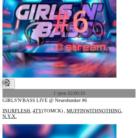
1 трек
·
02:00:10
GIRLS'N'BASS LIVE @ Neurobunker #6
INURFLESH
,
4TY
(
ТОМСК
)
,
MUFFINWITHNOTHING
,
N.Y.X.