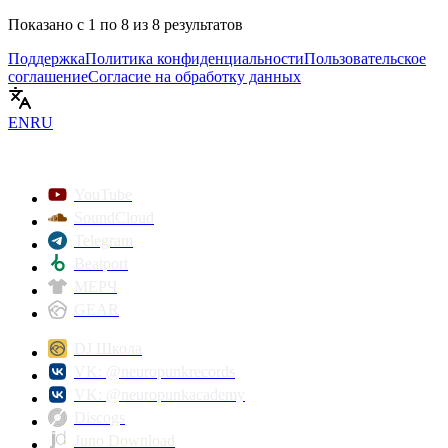
Показано с
1
по
8
из
8
результатов
Поддержка
Политика конфиденциальности
Пользовательское
соглашение
Согласие на обработку данных
EN
RU
YouTube
SoundCloud
Telegram
Beatport
МЕРЧ
GEAR
DJ Школа
VK: @neuropunkrecords
VK: @neuropunkacademy
Discogs
Juno Download