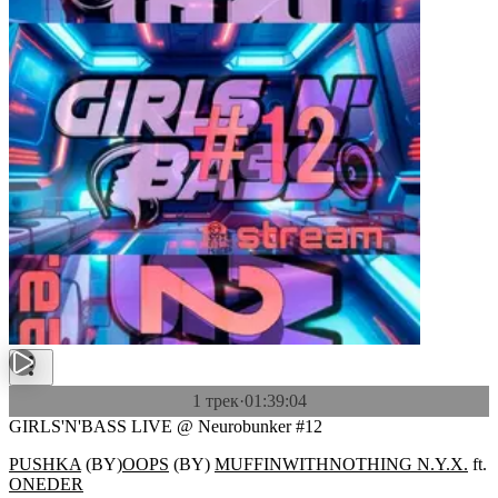
1 трек
·
01:39:04
GIRLS'N'BASS LIVE @ Neurobunker #12
PUSHKA
(
BY
)
OOPS
(
BY
)
MUFFINWITHNOTHING N.Y.X.
ft.
ONEDER