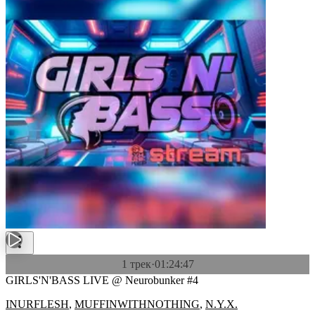
1 трек
·
01:24:47
GIRLS'N'BASS LIVE @ Neurobunker #4
INURFLESH
,
MUFFINWITHNOTHING
,
N.Y.X.