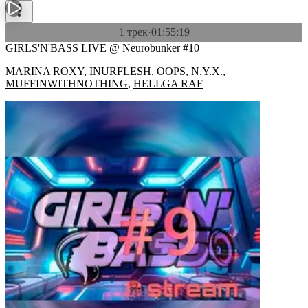
1 трек
·
01:55:19
GIRLS'N'BASS LIVE @ Neurobunker #10
MARINA ROXY
,
INURFLESH
,
OOPS
,
N.Y.X.
,
MUFFINWITHNOTHING
,
HELLGA RAF