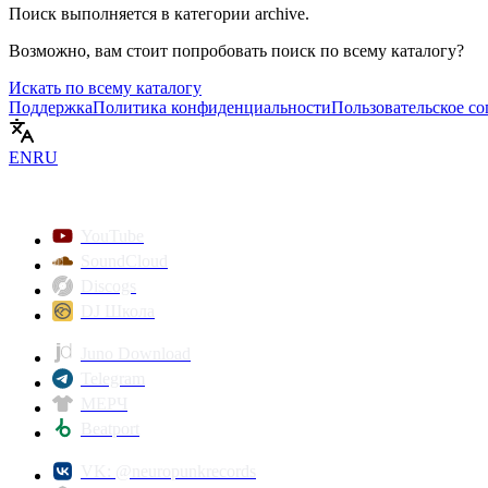
Поиск выполняется в категории
archive
.
Возможно, вам стоит попробовать поиск по всему каталогу?
Искать по всему каталогу
Поддержка
Политика конфиденциальности
Пользовательское с
EN
RU
YouTube
SoundCloud
Discogs
DJ Школа
Juno Download
Telegram
МЕРЧ
Beatport
VK: @neuropunkrecords