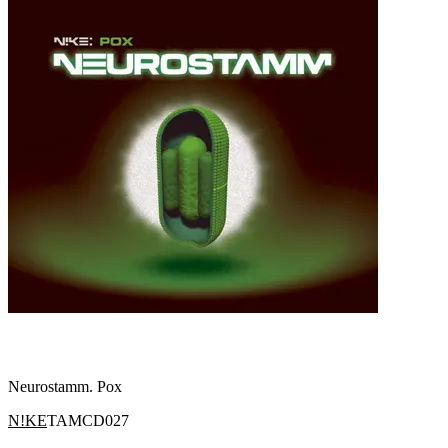
Neurostamm. Pox
N!KE
TAMCD027