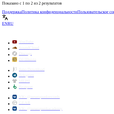
Показано с
1
по
2
из
2
результатов
Поддержка
Политика конфиденциальности
Пользовательское с
EN
RU
YouTube
SoundCloud
Discogs
DJ Школа
Juno Download
Telegram
МЕРЧ
Beatport
VK: @neuropunkrecords
GEAR
VK: @neuropunkacademy