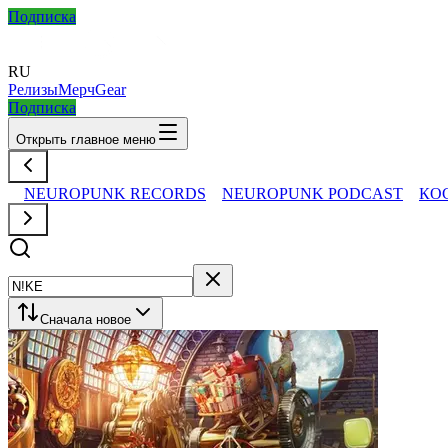
Подписка
RU
Релизы
Мерч
Gear
Подписка
Открыть главное меню
NEUROPUNK RECORDS
NEUROPUNK PODCAST
КО
Сначала новое