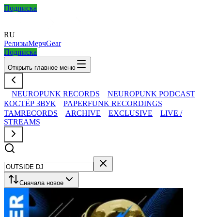
Подписка
RU
Релизы
Мерч
Gear
Подписка
Открыть главное меню
NEUROPUNK RECORDS
NEUROPUNK PODCAST
КОСТЁР ЗВУК
PAPERFUNK RECORDINGS
TAMRECORDS
ARCHIVE
EXCLUSIVE
LIVE /
STREAMS
Сначала новое