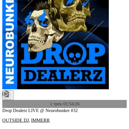
1 трек
·
01:54:26
Drop Dealerz LIVE @ Neurobunker #32
OUTSIDE DJ
,
IMMERR