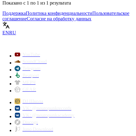
Показано с
1
по
1
из
1
результата
Поддержка
Политика конфиденциальности
Пользовательское
соглашение
Согласие на обработку данных
EN
RU
YouTube
SoundCloud
Telegram
Beatport
МЕРЧ
GEAR
DJ Школа
VK: @neuropunkrecords
VK: @neuropunkacademy
Discogs
Juno Download