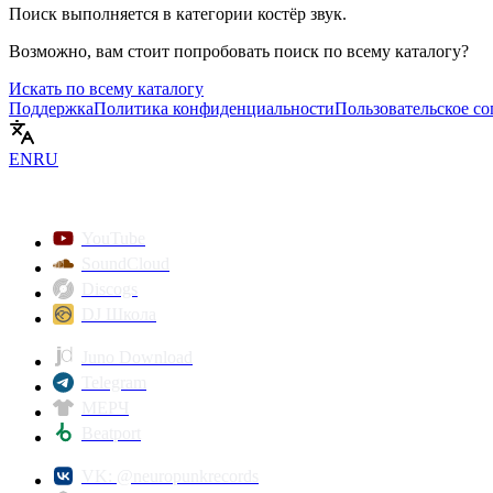
Поиск выполняется в категории
костёр звук
.
Возможно, вам стоит попробовать поиск по всему каталогу?
Искать по всему каталогу
Поддержка
Политика конфиденциальности
Пользовательское с
EN
RU
YouTube
SoundCloud
Discogs
DJ Школа
Juno Download
Telegram
МЕРЧ
Beatport
VK: @neuropunkrecords