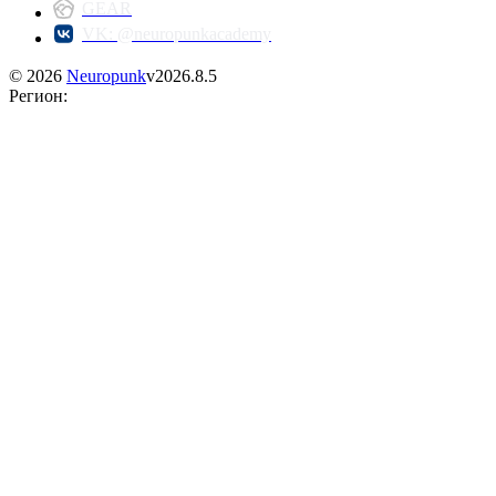
GEAR
VK: @neuropunkacademy
©
2026
Neuropunk
v
2026.8.5
Регион
: