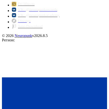
DJ Школа
VK: @neuropunkrecords
VK: @neuropunkacademy
Discogs
Juno Download
©
2026
Neuropunk
v
2026.8.5
Регион
: