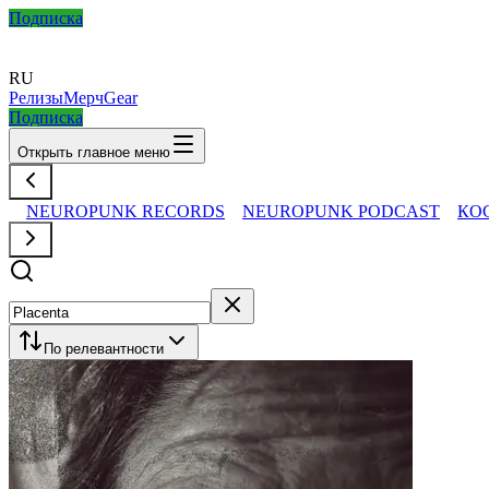
Подписка
RU
Релизы
Мерч
Gear
Подписка
Открыть главное меню
NEUROPUNK RECORDS
NEUROPUNK PODCAST
КО
По релевантности