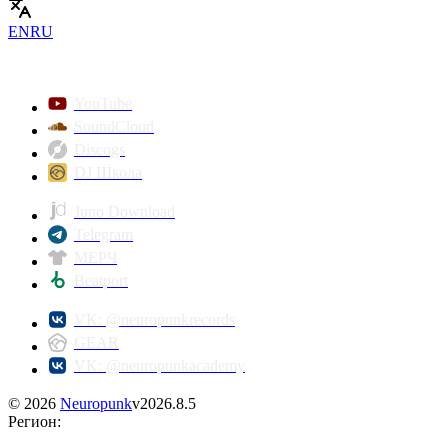
EN
RU
YouTube
SoundCloud
Discogs
DJ Школа
Juno Download
Telegram
МЕРЧ
Beatport
VK: @neuropunkrecords
GEAR
VK: @neuropunkacademy
©
2026
Neuropunk
v
2026.8.5
Регион
: