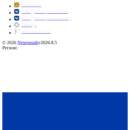
DJ Школа
VK: @neuropunkrecords
VK: @neuropunkacademy
Discogs
Juno Download
©
2026
Neuropunk
v
2026.8.5
Регион
: