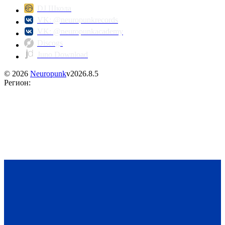
DJ Школа
VK: @neuropunkrecords
VK: @neuropunkacademy
Discogs
Juno Download
©
2026
Neuropunk
v
2026.8.5
Регион
: