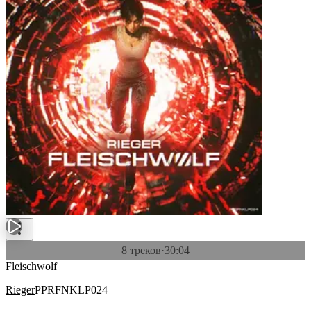
8 треков
·
30:04
Fleischwolf
Rieger
PPRFNKLP024