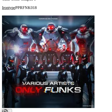
Irontype
PPRFNK018