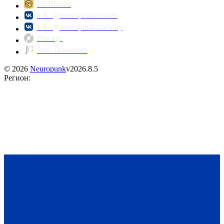
DJ Школа
VK: @neuropunkrecords
VK: @neuropunkacademy
Discogs
Juno Download
©
2026
Neuropunk
v
2026.8.5
Регион
: