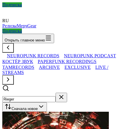
Подписка
RU
Релизы
Мерч
Gear
Подписка
Открыть главное меню
NEUROPUNK RECORDS
NEUROPUNK PODCAST
КОСТЁР ЗВУК
PAPERFUNK RECORDINGS
TAMRECORDS
ARCHIVE
EXCLUSIVE
LIVE /
STREAMS
Сначала новое