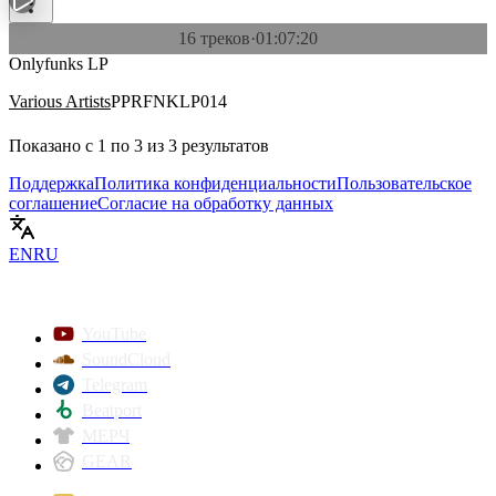
16 треков
·
01:07:20
Onlyfunks LP
Various Artists
PPRFNKLP014
Показано с
1
по
3
из
3
результатов
Поддержка
Политика конфиденциальности
Пользовательское
соглашение
Согласие на обработку данных
EN
RU
YouTube
SoundCloud
Telegram
Beatport
МЕРЧ
GEAR