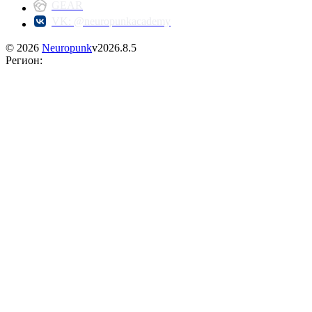
GEAR
VK: @neuropunkacademy
©
2026
Neuropunk
v
2026.8.5
Регион
: