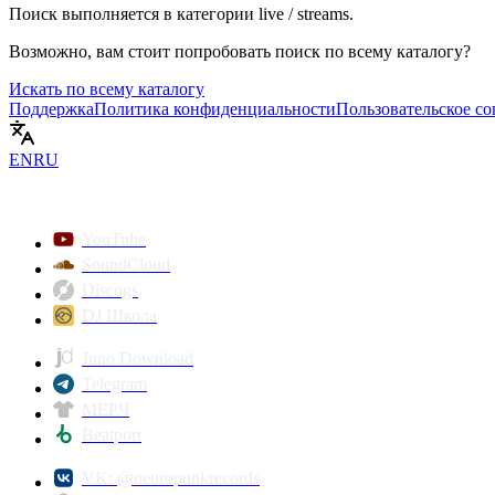
Поиск выполняется в категории
live / streams
.
Возможно, вам стоит попробовать поиск по всему каталогу?
Искать по всему каталогу
Поддержка
Политика конфиденциальности
Пользовательское с
EN
RU
YouTube
SoundCloud
Discogs
DJ Школа
Juno Download
Telegram
МЕРЧ
Beatport
VK: @neuropunkrecords