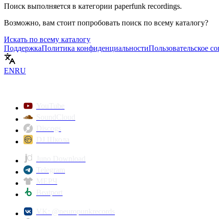
Поиск выполняется в категории
paperfunk recordings
.
Возможно, вам стоит попробовать поиск по всему каталогу?
Искать по всему каталогу
Поддержка
Политика конфиденциальности
Пользовательское с
EN
RU
YouTube
SoundCloud
Discogs
DJ Школа
Juno Download
Telegram
МЕРЧ
Beatport
VK: @neuropunkrecords