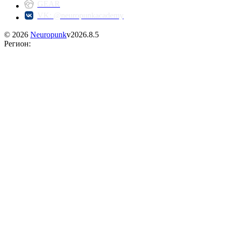
GEAR
VK: @neuropunkacademy
©
2026
Neuropunk
v
2026.8.5
Регион
: