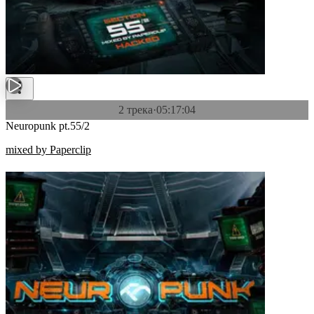
2 трека
·
05:17:04
Neuropunk pt.55/2
mixed by Paperclip