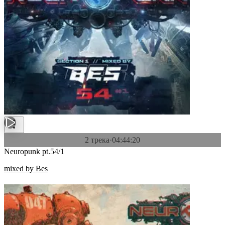
2 трека
·
04:44:20
Neuropunk pt.54/1
mixed by Bes