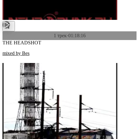
1 трек
·
01:18:16
THE HEADSHOT
mixed by Bes