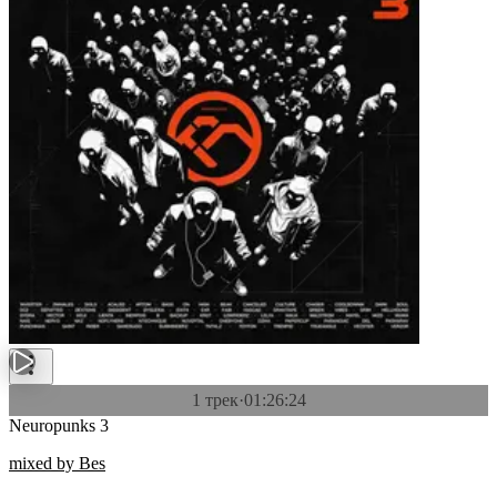
1 трек
·
01:26:24
Neuropunks 3
mixed by Bes