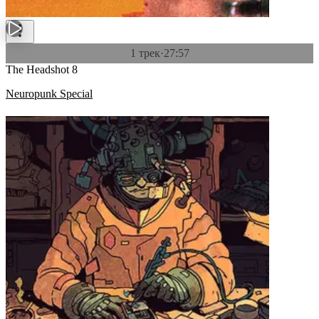
1 трек
·
27:57
The Headshot 8
Neuropunk Special