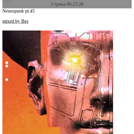
3 трека
·
06:25:28
Neuropunk pt.45
mixed by Bes