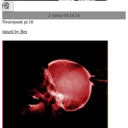
2 трека
·
04:14:54
Neuropunk pt.18
mixed by Bes