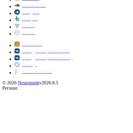
SoundCloud
Telegram
Beatport
МЕРЧ
GEAR
DJ Школа
VK: @neuropunkrecords
VK: @neuropunkacademy
Discogs
Juno Download
©
2026
Neuropunk
v
2026.8.5
Регион
: