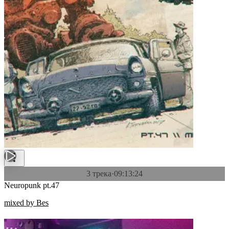
3 трека
·
09:13:24
Neuropunk pt.47
mixed by Bes