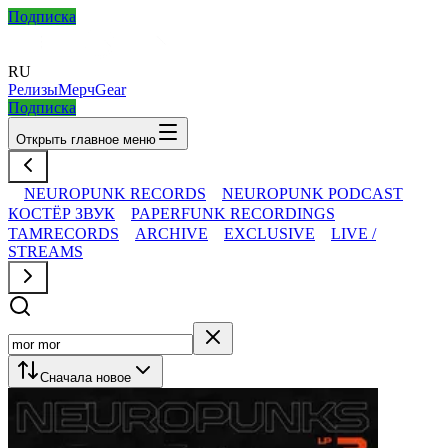
Подписка
RU
Релизы
Мерч
Gear
Подписка
Открыть главное меню
NEUROPUNK RECORDS
NEUROPUNK PODCAST
КОСТЁР ЗВУК
PAPERFUNK RECORDINGS
TAMRECORDS
ARCHIVE
EXCLUSIVE
LIVE /
STREAMS
Сначала новое