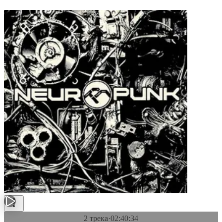
2 трека
·
02:40:34