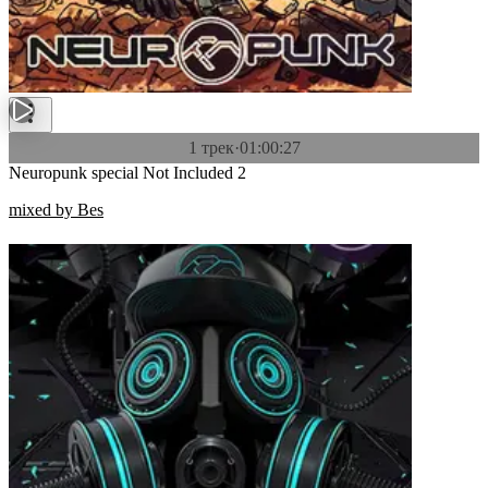
1 трек
·
01:00:27
Neuropunk special Not Included 2
mixed by Bes