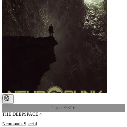
1 трек
·
58:16
THE DEEPSPACE 4
Neuropunk Special