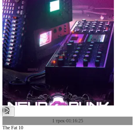
1 трек
·
01:16:25
The Fat 10