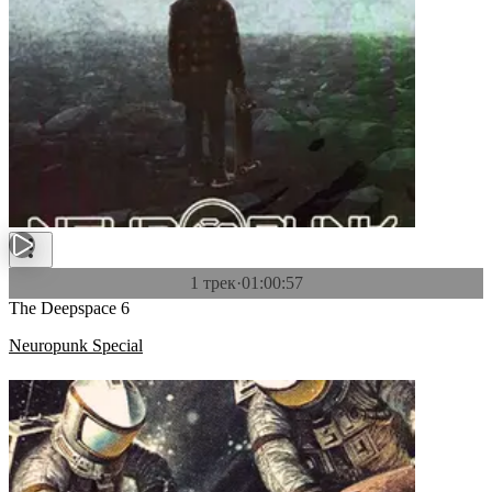
1 трек
·
01:00:57
The Deepspace 6
Neuropunk Special