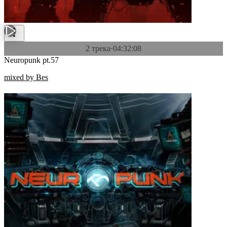
2 трека
·
04:32:08
Neuropunk pt.57
mixed by Bes