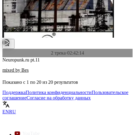
2 трека
·
02:42:14
Neuropunk.ru pt.11
mixed by Bes
Показано с
1
по
20
из
20
результатов
Поддержка
Политика конфиденциальности
Пользовательское
соглашение
Согласие на обработку данных
EN
RU
YouTube