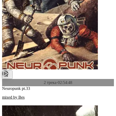
2 трека
·
02:54:48
Neuropunk pt.33
mixed by Bes