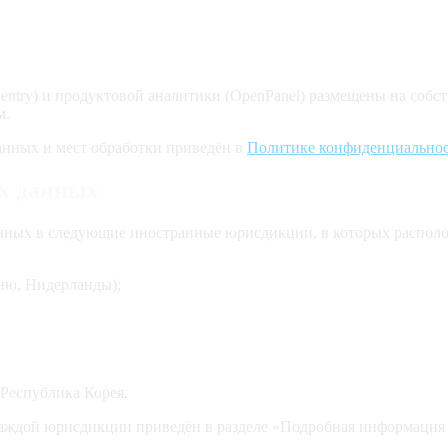
entry)
и продуктовой аналитики (OpenPanel) размещены на собс
м.
нных и мест обработки приведён в
Политике конфиденциально
х данных
анных в следующие иностранные юрисдикции, в которых распол
ию, Нидерланды);
 Республика Корея.
каждой юрисдикции приведён в разделе «Подробная информация