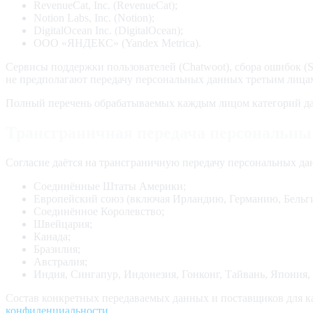
RevenueCat, Inc. (RevenueCat);
Notion Labs, Inc. (Notion);
DigitalOcean Inc. (DigitalOcean);
ООО «ЯНДЕКС» (Yandex Metrica).
Сервисы поддержки пользователей (Chatwoot)
, сбора ошибок (S
не предполагают передачу персональных данных третьим лица
Полный перечень обрабатываемых каждым лицом категорий да
Трансграничная передача персональны
Согласие даётся на трансграничную передачу персональных д
Соединённые Штаты Америки;
Европейский союз (включая Ирландию, Германию, Бельг
Соединённое Королевство;
Швейцария;
Канада;
Бразилия;
Австралия;
Индия, Сингапур, Индонезия, Гонконг, Тайвань, Япония,
Состав конкретных передаваемых данных и поставщиков для 
конфиденциальности
.