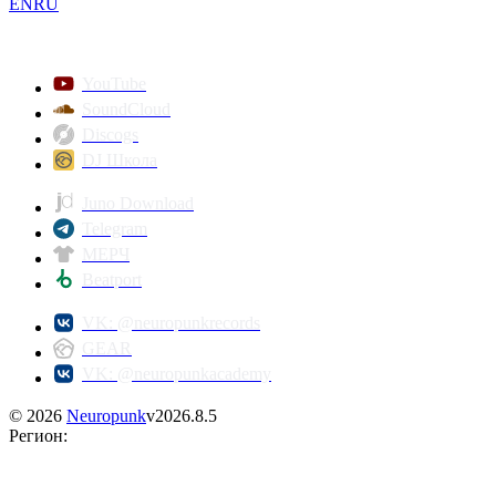
EN
RU
YouTube
SoundCloud
Discogs
DJ Школа
Juno Download
Telegram
МЕРЧ
Beatport
VK: @neuropunkrecords
GEAR
VK: @neuropunkacademy
©
2026
Neuropunk
v
2026.8.5
Регион
: