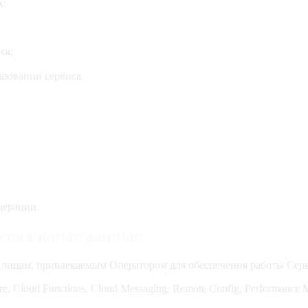
х:
са;
ьзовании сервиса.
дерации.
рсональные данные
 лицам, привлекаемым Оператором для обеспечения работы Серв
e, Cloud Functions, Cloud Messaging, Remote Config, Performance Mon