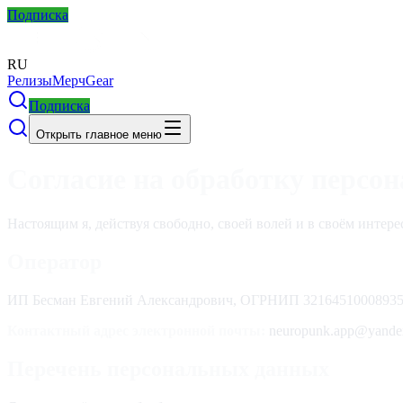
Подписка
RU
Релизы
Мерч
Gear
Подписка
Открыть главное меню
Согласие на обработку персо
Настоящим я, действуя свободно, своей волей и в своём интере
Оператор
ИП Бесман Евгений Александрович, ОГРНИП 32164510008935
Контактный адрес электронной почты:
neuropunk.app@yande
Перечень персональных данных