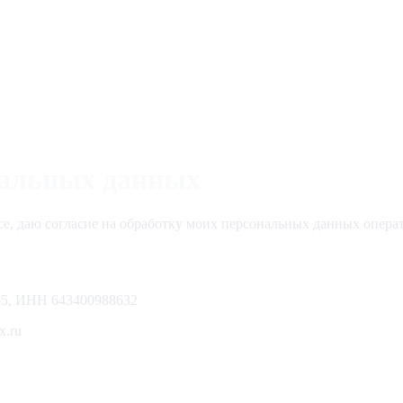
нальных данных
се, даю согласие на обработку моих персональных данных операт
5, ИНН 643400988632
x.ru