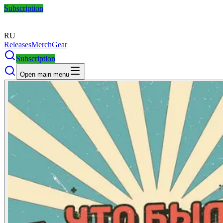
Subscription
RU
Releases
Merch
Gear
Subscription
Open main menu