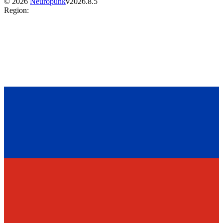
©
2026
Neuropunk
v
2026.8.5
Region
: