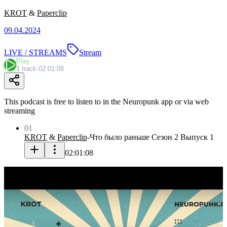
KROT
&
Paperclip
09.04.2024
LIVE / STREAMS
Stream
Play
1 track
·
02:01:08
This podcast is free to listen to in the Neuropunk app or via web
streaming
01
KROT
&
Paperclip
-
Что было раньше Сезон 2 Выпуск 1
02:01:08