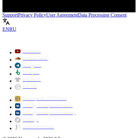
Support
Privacy Policy
User Agreement
Data Processing Consent
EN
RU
Play
YouTube
SoundCloud
Telegram
Beatport
MERCH
GEAR
Neuropunk DJ School
VK: @neuropunkrecords
VK: @neuropunkacademy
Discogs
Juno Download