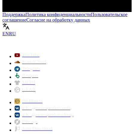
Поддержка
Политика конфиденциальности
Пользовательское
соглашение
Согласие на обработку данных
Включить
EN
RU
YouTube
SoundCloud
Telegram
Beatport
МЕРЧ
GEAR
DJ Школа
VK: @neuropunkrecords
VK: @neuropunkacademy
Discogs
Juno Download