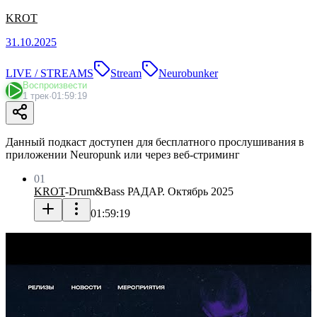
KROT
31.10.2025
LIVE / STREAMS
Stream
Neurobunker
Воспроизвести
1 трек
·
01:59:19
Данный подкаст доступен для бесплатного прослушивания в
приложении Neuropunk или через веб-стриминг
01
KROT
-
Drum&Bass РАДАР. Октябрь 2025
01:59:19