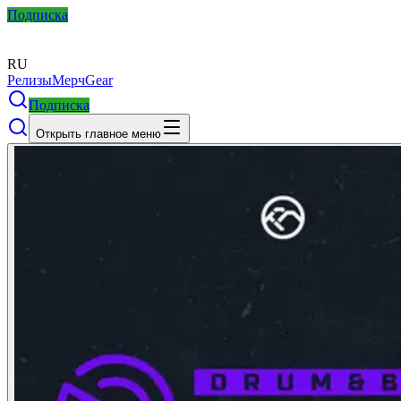
Подписка
RU
Релизы
Мерч
Gear
Подписка
Открыть главное меню