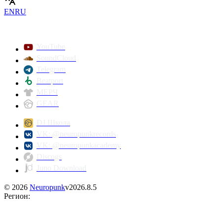
EN
RU
YouTube
SoundCloud
Telegram
Beatport
МЕРЧ
GEAR
DJ Школа
VK: @neuropunkrecords
VK: @neuropunkacademy
Discogs
Juno Download
©
2026
Neuropunk
v
2026.8.5
Регион
: