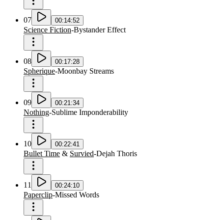
07
00:14:52
Science Fiction
-
Bystander Effect
08
00:17:28
Spherique
-
Moonbay Streams
09
00:21:34
Nothing
-
Sublime Imponderability
10
00:22:41
Bullet Time
&
Survied
-
Dejah Thoris
11
00:24:10
Paperclip
-
Missed Words