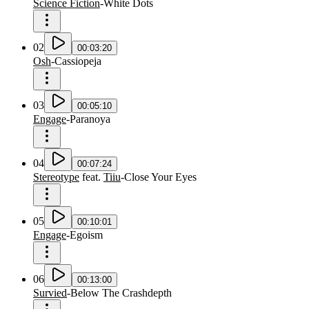
Science Fiction
-
White Dots
02
00:03:20
Osh
-
Cassiopeja
03
00:05:10
Engage
-
Paranoya
04
00:07:24
Stereotype
feat.
Tiiu
-
Close Your Eyes
05
00:10:01
Engage
-
Egoism
06
00:13:00
Survied
-
Below The Crashdepth