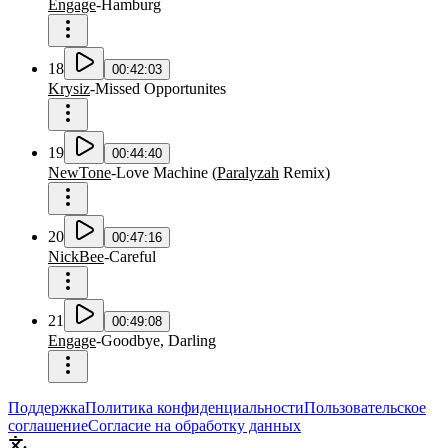
Engage
-
Hamburg
18
00:42:03
Krysiz
-
Missed Opportunites
19
00:44:40
NewTone
-
Love Machine
(
Paralyzah
Remix
)
20
00:47:16
NickBee
-
Careful
21
00:49:08
Engage
-
Goodbye, Darling
Поддержка
Политика конфиденциальности
Пользовательское
соглашение
Согласие на обработку данных