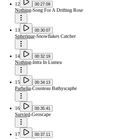
12
00:27:09
Nothing
-
Song For A Drifting Rose
13
00:30:07
Spherique
-
Snowflakes Catcher
14
00:32:19
Nothing
-
Intra In Lumea
15
00:34:13
Parhelia
-
Cousteau Bathyscaphe
16
00:35:41
Survied
-
Geoscape
17
00:37:11