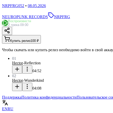
NRPFRG052
•
08.05.2026
NEUROPUNK RECORDS
NRPFRG
Воспроизвести
2 трека
·
09:00
Купить релиз
100 ₽
Чтобы скачать или купить релиз необходимо войти в свой аккау
01
Hector
-
Reflection
04:52
02
Hector
-
Wunderkind
04:08
Поддержка
Политика конфиденциальности
Пользовательское с
EN
RU