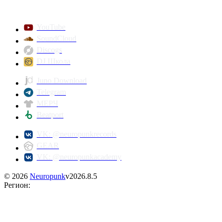
YouTube
SoundCloud
Discogs
DJ Школа
Juno Download
Telegram
МЕРЧ
Beatport
VK: @neuropunkrecords
GEAR
VK: @neuropunkacademy
©
2026
Neuropunk
v
2026.8.5
Регион
: