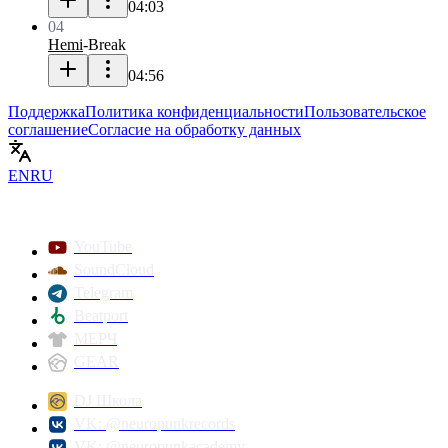
04:03
04
Hemi
-
Break
04:56
Поддержка
Политика конфиденциальности
Пользовательское
соглашение
Согласие на обработку данных
EN
RU
YouTube
SoundCloud
Telegram
Beatport
МЕРЧ
GEAR
DJ Школа
VK: @neuropunkrecords
VK: @neuropunkacademy