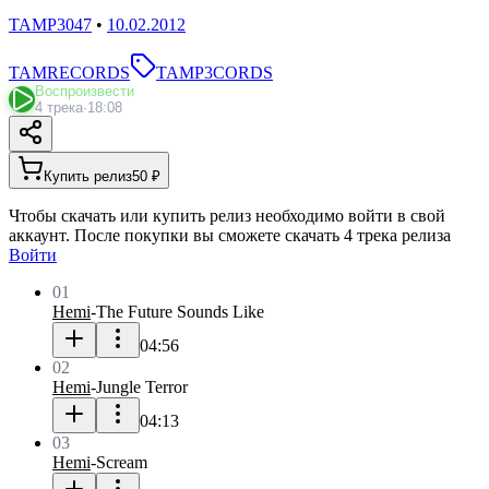
TAMP3047
•
10.02.2012
TAMRECORDS
TAMP3CORDS
Воспроизвести
4 трека
·
18:08
Купить релиз
50 ₽
Чтобы скачать или купить релиз необходимо войти в свой
аккаунт. После покупки вы сможете скачать 4 трека релиза
Войти
01
Hemi
-
The Future Sounds Like
04:56
02
Hemi
-
Jungle Terror
04:13
03
Hemi
-
Scream