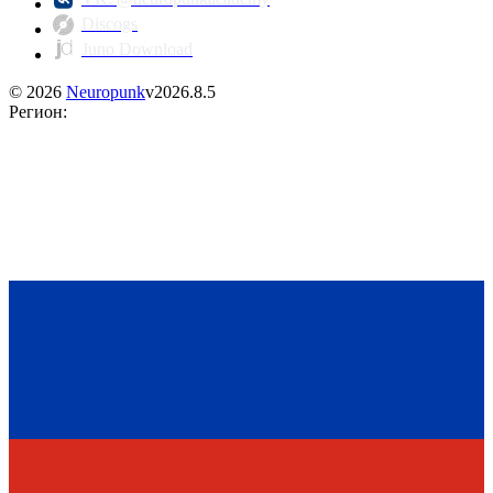
Discogs
Juno Download
©
2026
Neuropunk
v
2026.8.5
Регион
: