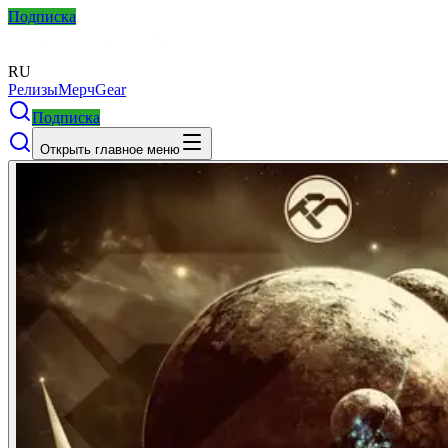
Подписка
RU
Релизы
Мерч
Gear
Подписка
Открыть главное меню