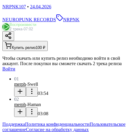
NRPNK107
•
24.04.2026
NEUROPUNK RECORDS
NRPNK
Воспроизвести
2 трека
·
07:02
Купить релиз
100 ₽
Чтобы скачать или купить релиз необходимо войти в свой
аккаунт. После покупки вы сможете скачать 2 трека релиза
Войти
01
merph
-
Swell
03:54
02
merph
-
Haman
03:08
Поддержка
Политика конфиденциальности
Пользовательское
соглашение
Согласие на обработку данных