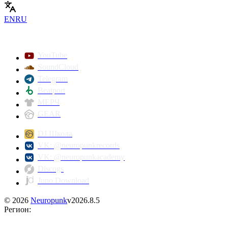
EN
RU
YouTube
SoundCloud
Telegram
Beatport
МЕРЧ
GEAR
DJ Школа
VK: @neuropunkrecords
VK: @neuropunkacademy
Discogs
Juno Download
©
2026
Neuropunk
v
2026.8.5
Регион
: