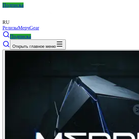
Подписка
RU
Релизы
Мерч
Gear
Подписка
Открыть главное меню