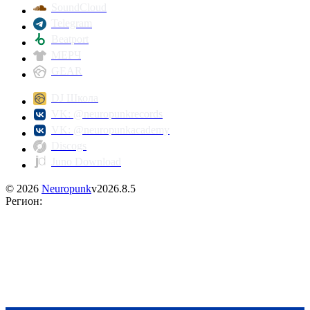
SoundCloud
Telegram
Beatport
МЕРЧ
GEAR
DJ Школа
VK: @neuropunkrecords
VK: @neuropunkacademy
Discogs
Juno Download
©
2026
Neuropunk
v
2026.8.5
Регион
: