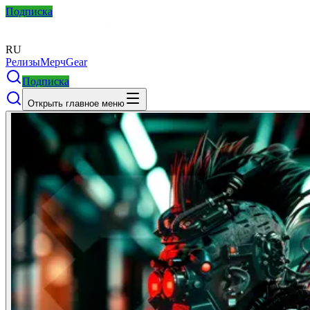
Подписка
RU
Релизы
Мерч
Gear
Подписка
Открыть главное меню