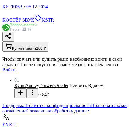
KSTR063
•
05.12.2024
КОСТЁР ЗВУК
KSTR
Воспроизвести
1 трек
·
03:47
Купить релиз
100 ₽
Чтобы скачать или купить релиз необходимо войти в свой
аккаунт. После покупки вы сможете скачать трек релиза
Войти
01
Ryan Audley Nuwei Oneder
-
Рейвить Вдвоём
03:47
Поддержка
Политика конфиденциальности
Пользовательское
соглашение
Согласие на обработку данных
EN
RU