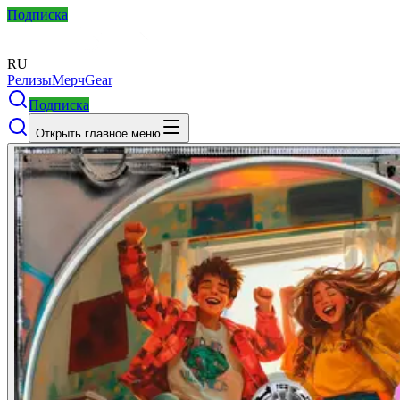
Подписка
RU
Релизы
Мерч
Gear
Подписка
Открыть главное меню