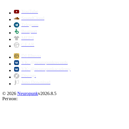
YouTube
SoundCloud
Telegram
Beatport
МЕРЧ
GEAR
DJ Школа
VK: @neuropunkrecords
VK: @neuropunkacademy
Discogs
Juno Download
©
2026
Neuropunk
v
2026.8.5
Регион
: