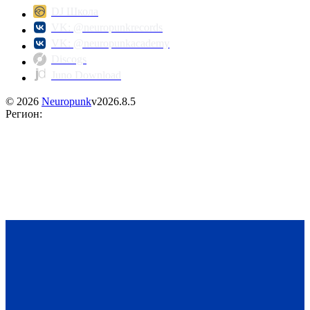
DJ Школа
VK: @neuropunkrecords
VK: @neuropunkacademy
Discogs
Juno Download
©
2026
Neuropunk
v
2026.8.5
Регион
: