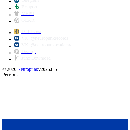
Telegram
Beatport
МЕРЧ
GEAR
DJ Школа
VK: @neuropunkrecords
VK: @neuropunkacademy
Discogs
Juno Download
©
2026
Neuropunk
v
2026.8.5
Регион
: