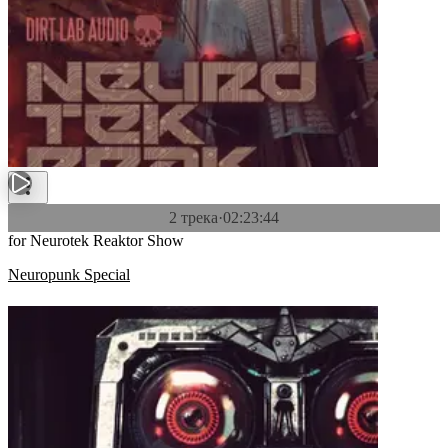
2 трека
·
02:23:44
for Neurotek Reaktor Show
Neuropunk Special