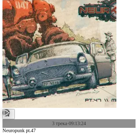
3 трека
·
09:13:24
Neuropunk pt.47