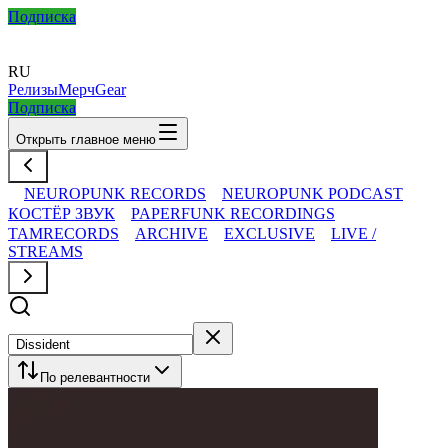
Подписка
RU
Релизы
Мерч
Gear
Подписка
Открыть главное меню
NEUROPUNK RECORDS
NEUROPUNK PODCAST
КОСТЁР ЗВУК
PAPERFUNK RECORDINGS
TAMRECORDS
ARCHIVE
EXCLUSIVE
LIVE /
STREAMS
По релевантности