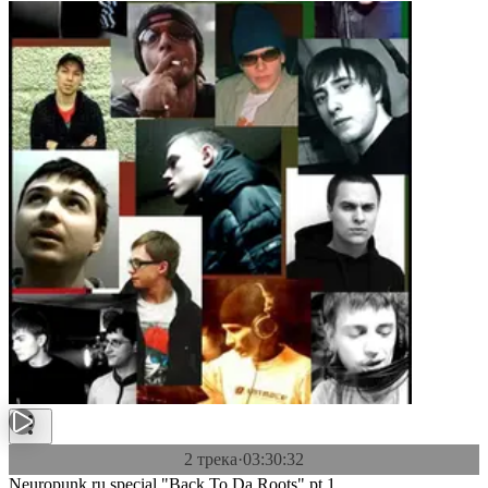
2 трека
·
03:30:32
Neuropunk.ru special "Back To Da Roots" pt.1