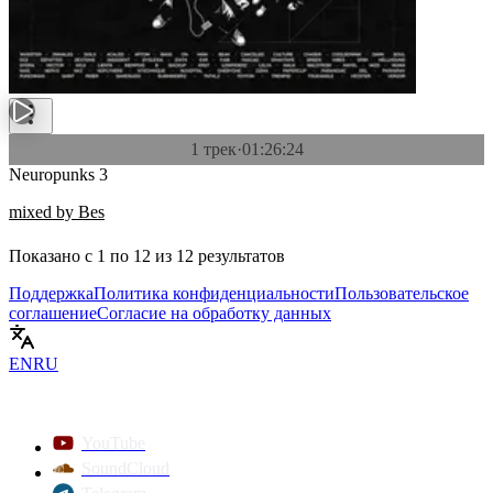
1 трек
·
01:26:24
Neuropunks 3
mixed by Bes
Показано с
1
по
12
из
12
результатов
Поддержка
Политика конфиденциальности
Пользовательское
соглашение
Согласие на обработку данных
EN
RU
YouTube
SoundCloud