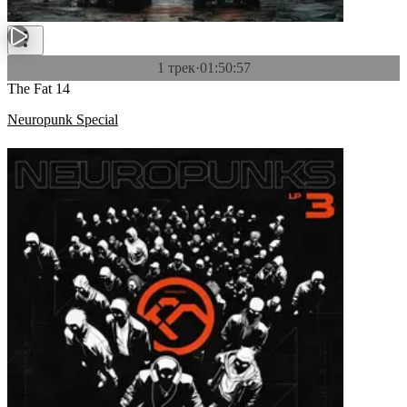
1 трек
·
01:50:57
The Fat 14
Neuropunk Special