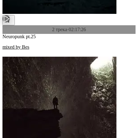
2 трека
·
02:17:26
Neuropunk pt.25
mixed by Bes