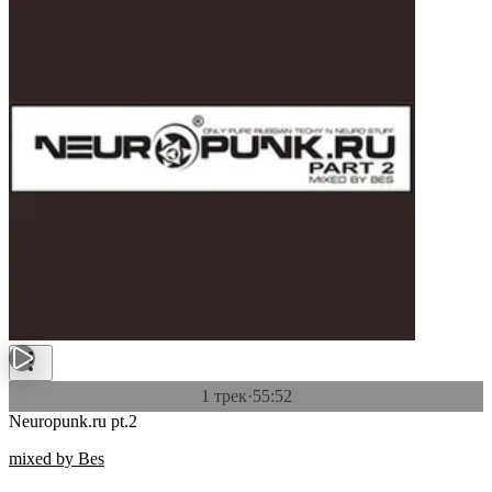
1 трек
·
55:52
Neuropunk.ru pt.2
mixed by Bes