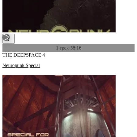
1 трек
·
58:16
THE DEEPSPACE 4
Neuropunk Special