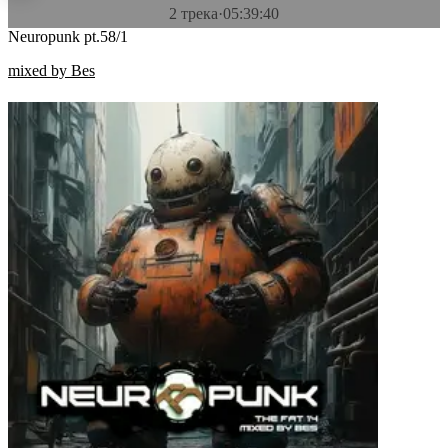
2 трека
·
05:39:40
Neuropunk pt.58/1
mixed by Bes