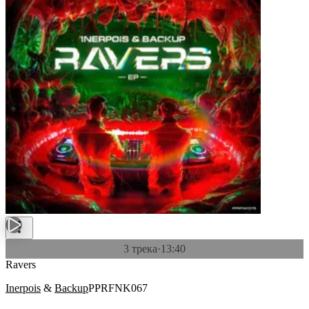
3 трека
·
13:40
Ravers
Inerpois
&
Backup
PPRFNK067