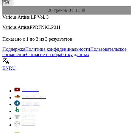
20 треков
·
01:31:38
Various Artists LP Vol. 3
Various Artists
PPRFNKLP011
Показано с
1
по
3
из
3
результатов
Поддержка
Политика конфиденциальности
Пользовательское
соглашение
Согласие на обработку данных
EN
RU
YouTube
SoundCloud
Telegram
Beatport
МЕРЧ
GEAR