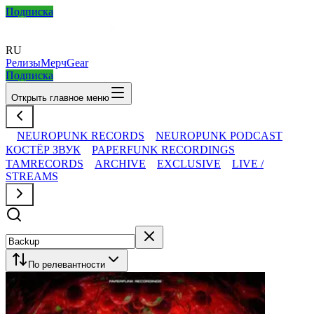
Подписка
RU
Релизы
Мерч
Gear
Подписка
Открыть главное меню
NEUROPUNK RECORDS
NEUROPUNK PODCAST
КОСТЁР ЗВУК
PAPERFUNK RECORDINGS
TAMRECORDS
ARCHIVE
EXCLUSIVE
LIVE /
STREAMS
По релевантности