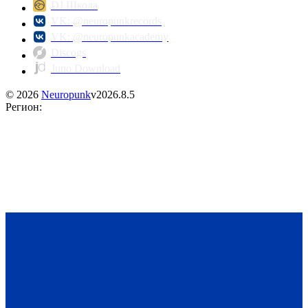
DJ Школа
VK: @neuropunkrecords
VK: @neuropunkacademy
Discogs
Juno Download
©
2026
Neuropunk
v
2026.8.5
Регион
: