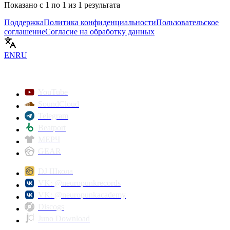
Показано с
1
по
1
из
1
результата
Поддержка
Политика конфиденциальности
Пользовательское
соглашение
Согласие на обработку данных
EN
RU
YouTube
SoundCloud
Telegram
Beatport
МЕРЧ
GEAR
DJ Школа
VK: @neuropunkrecords
VK: @neuropunkacademy
Discogs
Juno Download