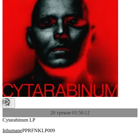
20 треков
·
01:50:12
Cytarabinum LP
Inhumane
PPRFNKLP009