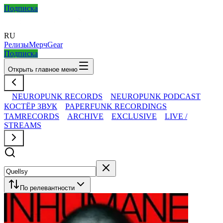
Подписка
RU
Релизы
Мерч
Gear
Подписка
Открыть главное меню
NEUROPUNK RECORDS
NEUROPUNK PODCAST
КОСТЁР ЗВУК
PAPERFUNK RECORDINGS
TAMRECORDS
ARCHIVE
EXCLUSIVE
LIVE /
STREAMS
По релевантности