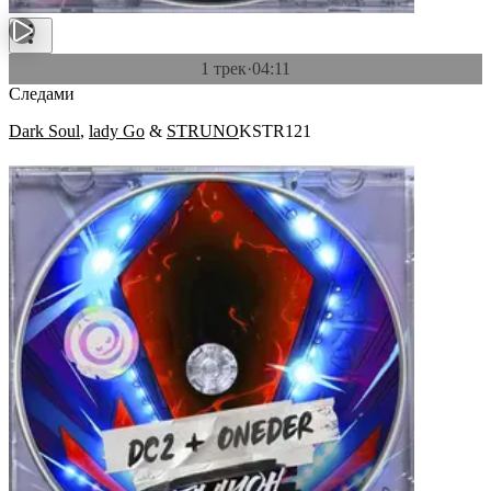
1 трек
·
04:11
Следами
Dark Soul
,
lady Go
&
STRUNO
KSTR121