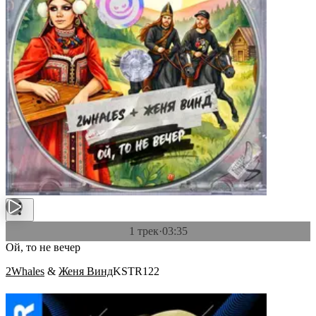
1 трек
·
03:35
Ой, то не вечер
2Whales
&
Женя Винд
KSTR122