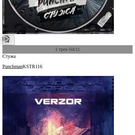
1 трек
·
04:11
Стужа
Punchman
KSTR116