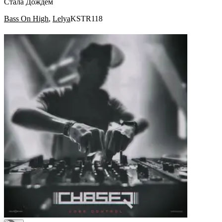
Стала Дождём
Bass On High
,
Lelya
KSTR118