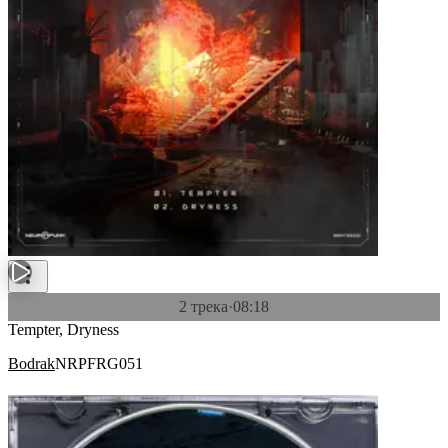
2 трека
·
08:18
Tempter, Dryness
Bodrak
NRPFRG051