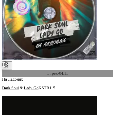
1 трек
·
04:11
На Ладонях
Dark Soul
&
Lady Go
KSTR115