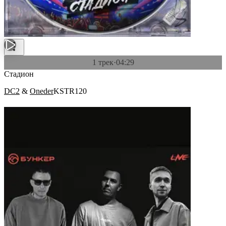
1 трек
·
04:29
Стадион
DC2
&
Oneder
KSTR120