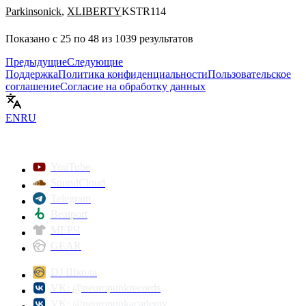
Parkinsonick
,
XLIBERTY
KSTR114
Показано с
25
по
48
из
1039
результатов
Предыдущие
Следующие
Поддержка
Политика конфиденциальности
Пользовательское
соглашение
Согласие на обработку данных
EN
RU
YouTube
SoundCloud
Telegram
Beatport
МЕРЧ
GEAR
DJ Школа
VK: @neuropunkrecords
VK: @neuropunkacademy