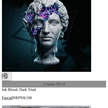
2 трека
·
09:14
Ink Blood, Dark Triad
Fascad
NRPNK108