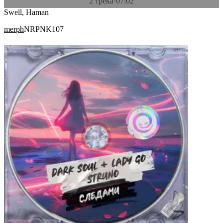
2 трека
·
07:02
Swell, Haman
merph
NRPNK107