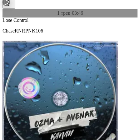
1 трек
·
03:46
Lose Control
ChaseR
NRPNK106