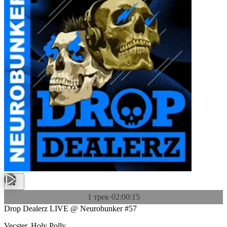
1 трек
·
02:00:15
Drop Dealerz LIVE @ Neurobunker #57
Vecster
,
Holy Polly