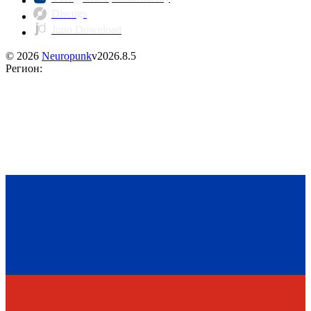
Discogs
Juno Download
©
2026
Neuropunk
v
2026.8.5
Регион
: