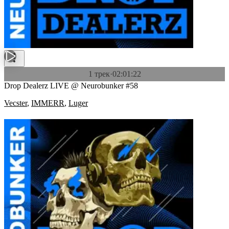
1 трек
·
02:01:22
Drop Dealerz LIVE @ Neurobunker #58
Vecster
,
IMMERR
,
Luger