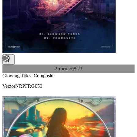
2 трека
·
08:23
Glowing Tides, Composite
Verzor
NRPFRG050