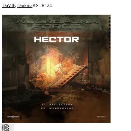
DaVIP
,
Darkiria
KSTR124