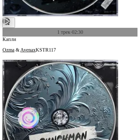
1 трек
·
02:30
Капли
Ozma
&
Avenax
KSTR117