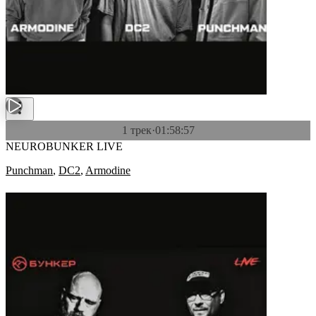
1 трек
·
01:58:57
NEUROBUNKER LIVE
Punchman
,
DC2
,
Armodine