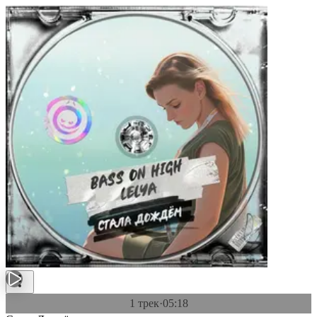
1 трек
·
05:18