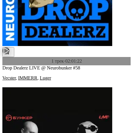
1 трек
·
02:01:22
Drop Dealerz LIVE @ Neurobunker #58
Vecster
,
IMMERR
,
Luger