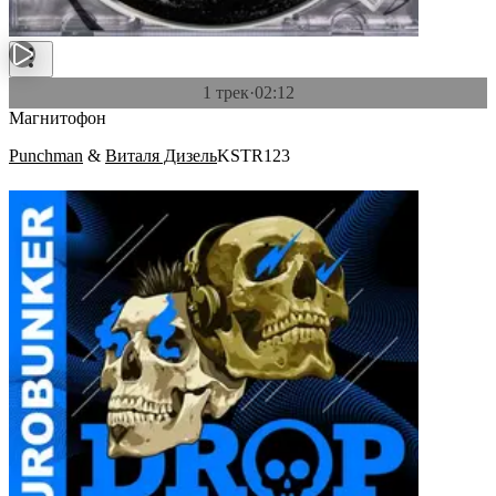
1 трек
·
02:12
Магнитофон
Punchman
&
Виталя Дизель
KSTR123