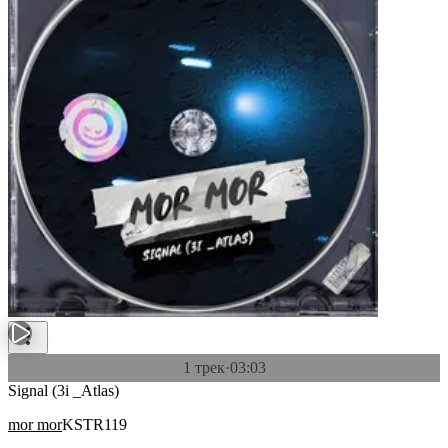
1 трек
·
03:03
Signal (3i _Atlas)
mor mor
KSTR119