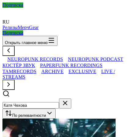
Подписка
RU
Релизы
Мерч
Gear
Подписка
Открыть главное меню
NEUROPUNK RECORDS
NEUROPUNK PODCAST
КОСТЁР ЗВУК
PAPERFUNK RECORDINGS
TAMRECORDS
ARCHIVE
EXCLUSIVE
LIVE /
STREAMS
По релевантности