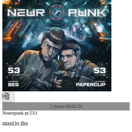
2 трека
·
04:42:24
Neuropunk pt.53/1
mixed by Bes