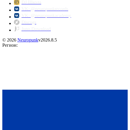
DJ Школа
VK: @neuropunkrecords
VK: @neuropunkacademy
Discogs
Juno Download
©
2026
Neuropunk
v
2026.8.5
Регион
: