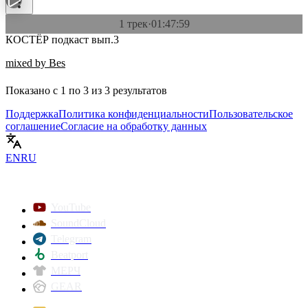
1 трек
·
01:47:59
КОСТЁР подкаст вып.3
mixed by Bes
Показано с
1
по
3
из
3
результатов
Поддержка
Политика конфиденциальности
Пользовательское
соглашение
Согласие на обработку данных
EN
RU
YouTube
SoundCloud
Telegram
Beatport
МЕРЧ
GEAR