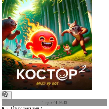
1 трек
·
01:26:45
КОСТЁР подкаст вып.2