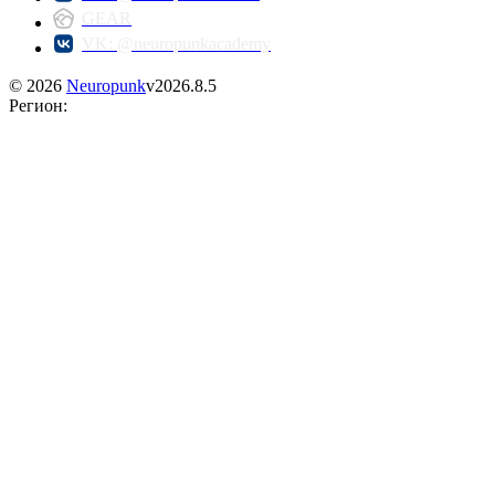
GEAR
VK: @neuropunkacademy
©
2026
Neuropunk
v
2026.8.5
Регион
: