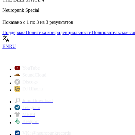
Neuropunk Special
Показано с
1
по
3
из
3
результатов
Поддержка
Политика конфиденциальности
Пользовательское с
EN
RU
YouTube
SoundCloud
Discogs
DJ Школа
Juno Download
Telegram
МЕРЧ
Beatport
VK: @neuropunkrecords